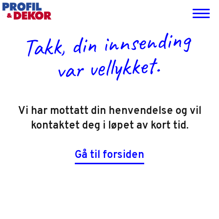
Hopp
Hopp
Hopp
Hopp
til
til
til
til
Profil
Totalleverandør
Takk, din innsending
primær
hovedinnhold
primært
bunntekst
&
av
Dekor
menyen
sidefelt
foliering,
var vellykket.
skilting,
veifinning-
og
profileringsmateriell
Vi har mottatt din henvendelse og vil
til
kontaktet deg i løpet av kort tid.
det
profesjonelle
markedet
Gå til forsiden
Footer