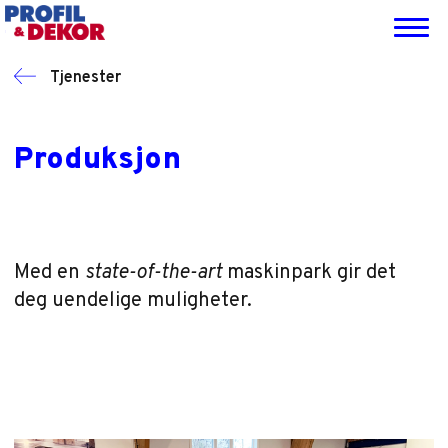
Hopp
Hopp
Hopp
Hopp
til
til
til
til
Profil
Totalleverandør
primær
hovedinnhold
primært
bunntekst
&
Tjenester
av
Dekor
menyen
sidefelt
foliering,
skilting,
Produksjon
veifinning-
og
profileringsmateriell
til
det
Med en
state-of-the-art
maskinpark gir det
profesjonelle
deg uendelige muligheter.
markedet